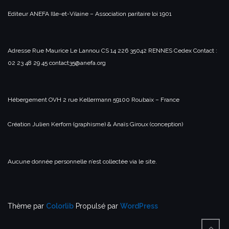
Editeur
ANEFA Ille-et-Vilaine – Association paritaire loi 1901
Adresse
Rue Maurice Le Lannou
CS 14 226
35042 RENNES Cedex
Contact :
02 23 48 29 45 contact35@anefa.org
Hébergement
OVH
2 rue Kellermann
59100 Roubaix – France
Création
Julien Kerforn (graphisme) & Anaïs Giroux (conception)
Aucune donnée personnelle n’est collectée via le site.
Thème par
Colorlib
Propulsé par
WordPress