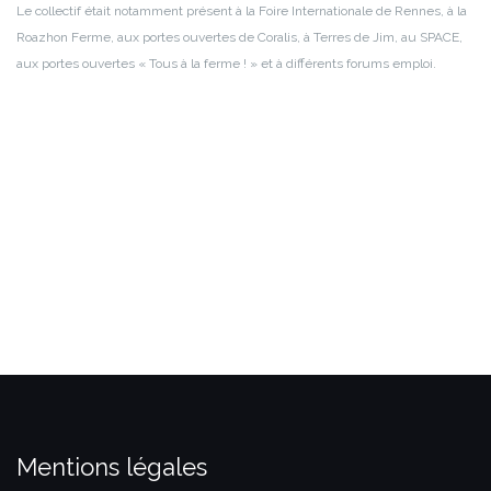
Le collectif était notamment présent à la Foire Internationale de Rennes, à la
Roazhon Ferme, aux portes ouvertes de Coralis, à Terres de Jim, au SPACE,
aux portes ouvertes « Tous à la ferme ! » et à différents forums emploi.
Mentions légales