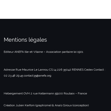
Mentions légales
Editeur
ANEFA Ille-et-Vilaine – Association paritaire loi 1901
Adresse
Rue Maurice Le Lannou
CS 14 226
35042 RENNES Cedex
Contact :
02 23 48 29 45 contact35@anefa.org
Hébergement
OVH
2 rue Kellermann
59100 Roubaix – France
Création
Julien Kerforn (graphisme) & Anaïs Giroux (conception)