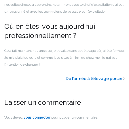
nouvelles choses à apprendre, notamment avec le chef d’exploitation qui est
un passionné et avec les techniciens de passage sur l’exploitation.
Où en êtes-vous aujourd’hui
professionnellement ?
Cela fait maintenant 7 ans que je travaille dans cet élevage où j’ai été formée.
Je m’y plais toujours et comme il se situe à 3 km de chez moi, je n’ai pas
l’intention de changer !
De l’armée à l’élevage porcin
Laisser un commentaire
Vous devez
vous connecter
pour publier un commentaire.