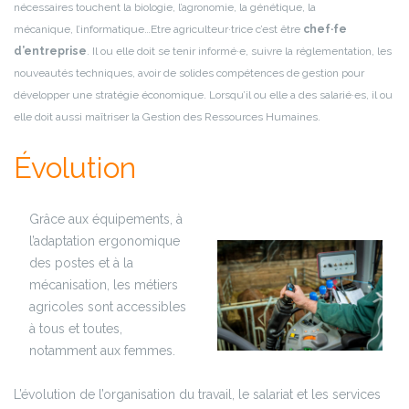
nécessaires touchent la biologie, l’agronomie, la génétique, la
mécanique, l’informatique…
Etre agriculteur·trice c’est être
chef·fe
d’entreprise
. Il ou elle doit se tenir informé·e, suivre la réglementation, les
nouveautés techniques, avoir de solides compétences de gestion pour
développer une stratégie économique. Lorsqu’il ou elle a des salarié·es, il ou
elle doit aussi maîtriser la Gestion des Ressources Humaines.
Évolution
Grâce aux équipements, à
l’adaptation ergonomique
des postes et à la
mécanisation, les métiers
agricoles sont accessibles
à tous et toutes,
notamment aux femmes.
L’évolution de l’organisation du travail, le salariat et les services