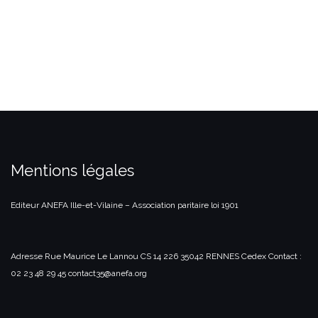
Mentions légales
Editeur
ANEFA Ille-et-Vilaine – Association paritaire loi 1901
Adresse
Rue Maurice Le Lannou
CS 14 226
35042 RENNES Cedex
Contact :
02 23 48 29 45 contact35@anefa.org